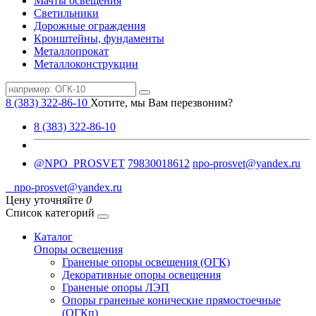
Мачты освещения
Светильники
Дорожные ограждения
Кронштейны, фундаменты
Металлопрокат
Металлоконструкции
8 (383) 322-86-10
Хотите, мы Вам перезвоним?
8 (383) 322-86-10
@NPO_PROSVET
79830018612
npo-prosvet@yandex.ru
npo-prosvet@yandex.ru
Цену уточняйте
0
Список категорий
Каталог
Опоры освещения
Граненые опоры освещения (ОГК)
Декоративные опоры освещения
Граненые опоры ЛЭП
Опоры граненые конические прямостоечные
(ОГКп)