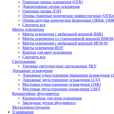
Граненые опоры освещения (ОГК)
Декоративные опоры освещения
Граненые опоры ЛЭП
Опоры граненые конические прямостоечные (ОГКп
Опоры круглые конические фланцевые ОККф, ОМ
Смотреть все
Мачты освещения
Мачты освещения с мобильной короной ВМО
Мачты освещения со стационарной короной ВМО
Мачты освещения с мобильной короной МГФ-М
Мачты освещения ВОУ
Короны для мачт освещения
Смотреть все
Светильники
Уличные светодиодные светильники ДКУ
Дорожные ограждения
Дорожные oдносторонние барьерные ограждения 
Дорожные двухсторонние ограждения 11ДД
Мостовые односторонние ограждения 11МО
Мостовые двухсторонние ограждения 11МД
Кронштейны, фундаменты
Кронштейны для опор освещения
Закладные детали фундамента
Металлоконструкции
О компании