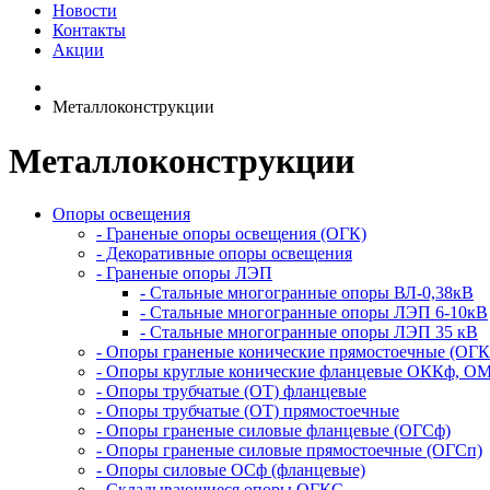
Новости
Контакты
Акции
Металлоконструкции
Металлоконструкции
Опоры освещения
- Граненые опоры освещения (ОГК)
- Декоративные опоры освещения
- Граненые опоры ЛЭП
- Стальные многогранные опоры ВЛ-0,38кВ
- Стальные многогранные опоры ЛЭП 6-10кВ
- Стальные многогранные опоры ЛЭП 35 кВ
- Опоры граненые конические прямостоечные (ОГК
- Опоры круглые конические фланцевые ОККф, О
- Опоры трубчатые (ОТ) фланцевые
- Опоры трубчатые (ОТ) прямостоечные
- Опоры граненые силовые фланцевые (ОГСф)
- Опоры граненые силовые прямостоечные (ОГСп)
- Опоры силовые ОСф (фланцевые)
- Складывающиеся опоры ОГКС