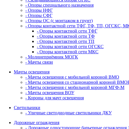
- Опоры специального назначения
- Опоры НФГ
- Опоры СФГ
- Опоры ОС (с монтажом в грунт)
- Опоры контактной сети ТФГ, ТФ, ТП, ОГСКС, М
- Опоры контактной сети ТФГ
- Опоры контактной сети ТФ
- Опоры контактной сети ТП
- Опоры контактной сети ОГСКС
- Опоры контактной сети МКС
- Молниеприёмник МОГК
- Мачты связи
Мачты освещения
- Мачты освещения с мобильной короной ВМО
- Мачты освещения со стационарной короной В
- Мачты освещения с мобильной короной МГФ-М
- Мачты освещения ВОУ
- Короны для мачт освещения
Светильники
- Уличные светодиодные светильники ДКУ
Дорожные ограждения
- Дорожные oдносторонние барьерные ограждения