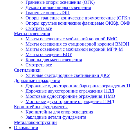
Граненые опоры освещения (ОГК)
Декоративные опоры освещения
Граненые опоры ЛЭП
Опоры граненые конические прямостоечные (ОГКп
Опоры круглые конические фланцевые ОККф, ОМ
Смотреть все
Мачты освещения
Мачты освещения с мобильной короной ВМО
Мачты освещения со стационарной короной ВМО
Мачты освещения с мобильной короной МГФ-М
Мачты освещения ВОУ
Короны для мачт освещения
Смотреть все
Светильники
Уличные светодиодные светильники ДКУ
Дорожные ограждения
Дорожные oдносторонние барьерные ограждения 
Дорожные двухсторонние ограждения 11ДД
Мостовые односторонние ограждения 11МО
Мостовые двухсторонние ограждения 11МД
Кронштейны, фундаменты
Кронштейны для опор освещения
Закладные детали фундамента
Металлоконструкции
О компании