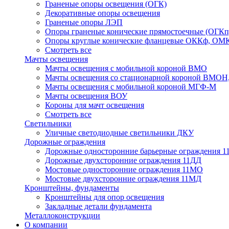
Граненые опоры освещения (ОГК)
Декоративные опоры освещения
Граненые опоры ЛЭП
Опоры граненые конические прямостоечные (ОГКп
Опоры круглые конические фланцевые ОККф, ОМ
Смотреть все
Мачты освещения
Мачты освещения с мобильной короной ВМО
Мачты освещения со стационарной короной ВМО
Мачты освещения с мобильной короной МГФ-М
Мачты освещения ВОУ
Короны для мачт освещения
Смотреть все
Светильники
Уличные светодиодные светильники ДКУ
Дорожные ограждения
Дорожные oдносторонние барьерные ограждения 
Дорожные двухсторонние ограждения 11ДД
Мостовые односторонние ограждения 11МО
Мостовые двухсторонние ограждения 11МД
Кронштейны, фундаменты
Кронштейны для опор освещения
Закладные детали фундамента
Металлоконструкции
О компании