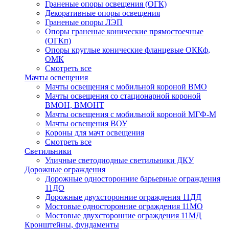
Граненые опоры освещения (ОГК)
Декоративные опоры освещения
Граненые опоры ЛЭП
Опоры граненые конические прямостоечные
(ОГКп)
Опоры круглые конические фланцевые ОККф,
ОМК
Смотреть все
Мачты освещения
Мачты освещения с мобильной короной ВМО
Мачты освещения со стационарной короной
ВМОН, ВМОНТ
Мачты освещения с мобильной короной МГФ-М
Мачты освещения ВОУ
Короны для мачт освещения
Смотреть все
Светильники
Уличные светодиодные светильники ДКУ
Дорожные ограждения
Дорожные oдносторонние барьерные ограждения
11ДО
Дорожные двухсторонние ограждения 11ДД
Мостовые односторонние ограждения 11МО
Мостовые двухсторонние ограждения 11МД
Кронштейны, фундаменты