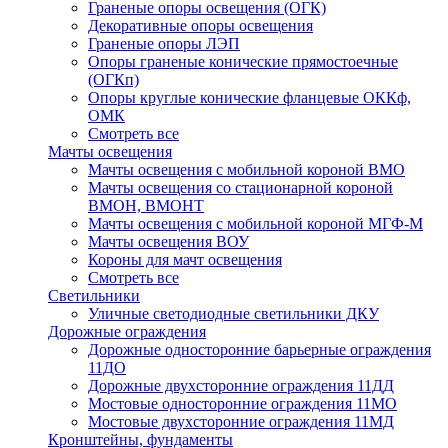
Граненые опоры освещения (ОГК)
Декоративные опоры освещения
Граненые опоры ЛЭП
Опоры граненые конические прямостоечные
(ОГКп)
Опоры круглые конические фланцевые ОККф,
ОМК
Смотреть все
Мачты освещения
Мачты освещения с мобильной короной ВМО
Мачты освещения со стационарной короной
ВМОН, ВМОНТ
Мачты освещения с мобильной короной МГФ-М
Мачты освещения ВОУ
Короны для мачт освещения
Смотреть все
Светильники
Уличные светодиодные светильники ДКУ
Дорожные ограждения
Дорожные oдносторонние барьерные ограждения
11ДО
Дорожные двухсторонние ограждения 11ДД
Мостовые односторонние ограждения 11МО
Мостовые двухсторонние ограждения 11МД
Кронштейны, фундаменты