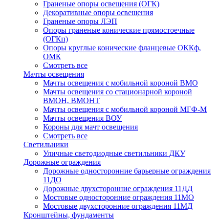
Граненые опоры освещения (ОГК)
Декоративные опоры освещения
Граненые опоры ЛЭП
Опоры граненые конические прямостоечные
(ОГКп)
Опоры круглые конические фланцевые ОККф,
ОМК
Смотреть все
Мачты освещения
Мачты освещения с мобильной короной ВМО
Мачты освещения со стационарной короной
ВМОН, ВМОНТ
Мачты освещения с мобильной короной МГФ-М
Мачты освещения ВОУ
Короны для мачт освещения
Смотреть все
Светильники
Уличные светодиодные светильники ДКУ
Дорожные ограждения
Дорожные oдносторонние барьерные ограждения
11ДО
Дорожные двухсторонние ограждения 11ДД
Мостовые односторонние ограждения 11МО
Мостовые двухсторонние ограждения 11МД
Кронштейны, фундаменты