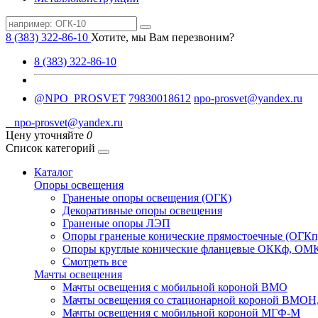
8 (383) 322-86-10
Хотите, мы Вам перезвоним?
8 (383) 322-86-10
@NPO_PROSVET
79830018612
npo-prosvet@yandex.ru
npo-prosvet@yandex.ru
Цену уточняйте
0
Список категорий
Каталог
Опоры освещения
Граненые опоры освещения (ОГК)
Декоративные опоры освещения
Граненые опоры ЛЭП
Опоры граненые конические прямостоечные (ОГКп
Опоры круглые конические фланцевые ОККф, ОМ
Смотреть все
Мачты освещения
Мачты освещения с мобильной короной ВМО
Мачты освещения со стационарной короной ВМО
Мачты освещения с мобильной короной МГФ-М