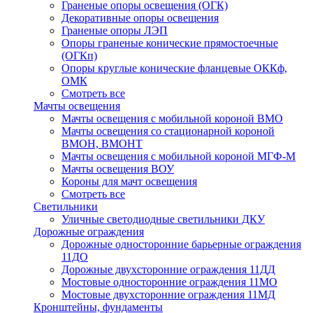
Граненые опоры освещения (ОГК)
Декоративные опоры освещения
Граненые опоры ЛЭП
Опоры граненые конические прямостоечные
(ОГКп)
Опоры круглые конические фланцевые ОККф,
ОМК
Смотреть все
Мачты освещения
Мачты освещения с мобильной короной ВМО
Мачты освещения со стационарной короной
ВМОН, ВМОНТ
Мачты освещения с мобильной короной МГФ-М
Мачты освещения ВОУ
Короны для мачт освещения
Смотреть все
Светильники
Уличные светодиодные светильники ДКУ
Дорожные ограждения
Дорожные oдносторонние барьерные ограждения
11ДО
Дорожные двухсторонние ограждения 11ДД
Мостовые односторонние ограждения 11МО
Мостовые двухсторонние ограждения 11МД
Кронштейны, фундаменты